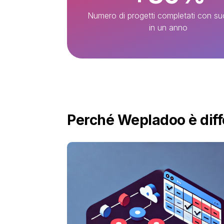
Numero di progetti completati con s
in un anno
Perché Wepladoo è diff