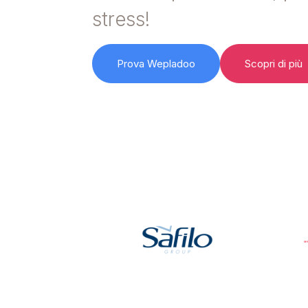
stress!
Prova Wepladoo
Scopri di più