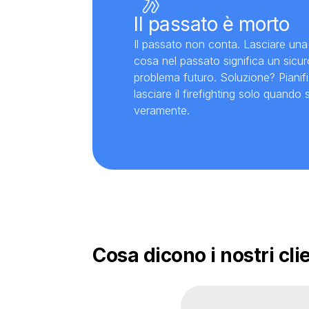
Il passato è morto
Il passato non conta. Lasciare una 
cosa nel passato significa un sicu
problema futuro. Soluzione? Pianif
lasciare il firefighting solo quando
veramente.
Cosa dicono i nostri cli