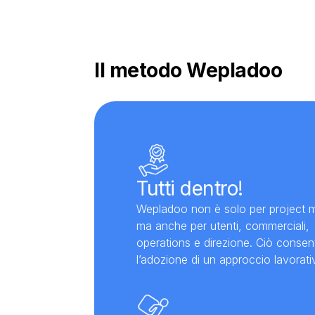
Il metodo Wepladoo
Tutti dentro!
Wepladoo non è solo per project 
ma anche per utenti, commerciali,
operations e direzione. Ciò consen
l’adozione di un approccio lavorati