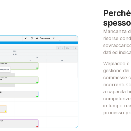
Perché 
spesso 
Mancanza di 
risorse condi
sovraccaric
dati ed indica
Wepladoo è l
gestione dei
commesse cu
ricorrenti. C
a capacità fi
competenze, 
in tempo rea
processo pro