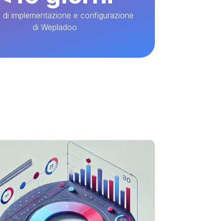
di implementazione e configurazione
di Wepladoo