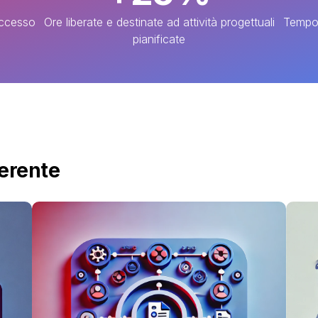
uccesso
Ore liberate e destinate ad attività progettuali
Tempo 
pianificate
erente