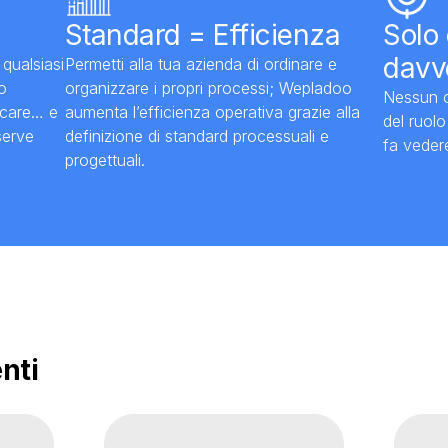
Standard = Efficienza
Solo
davv
qualsiasi
Permetti alla tua azienda di ordinare e
ro
organizzare i propri processi; Wepladoo
Nessun o
icare… e
aumenta l’efficienza operativa grazie alla
del ruolo
 serve
definizione di standard processuali e
fa vedere
progettuali.
enti