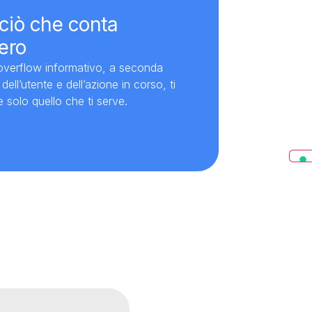
 ciò che conta
ero
verflow informativo, a seconda
 dell’utente e dell’azione in corso, ti
 solo quello che ti serve.